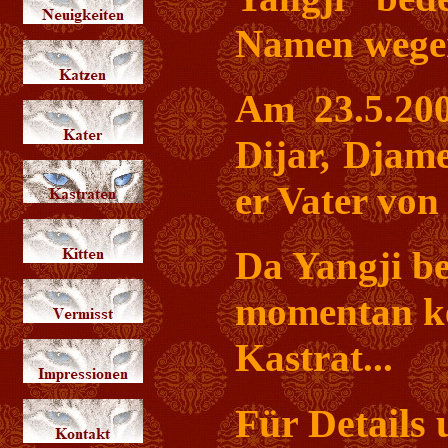
Namen wegen
Am 23.5.200
Dijar, Djam
er Vater vo
Da Yangji be
momentan kei
Kastrat...
Für Details 