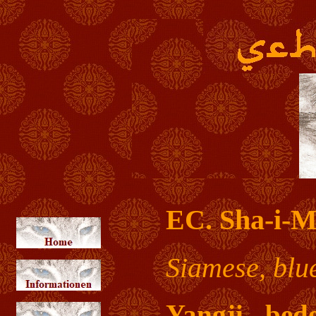
EC. Sha-i-M
Siamese, blu
Yangji bede